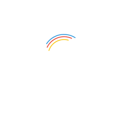
2:00 pm
gory:
als
Loaded Ba